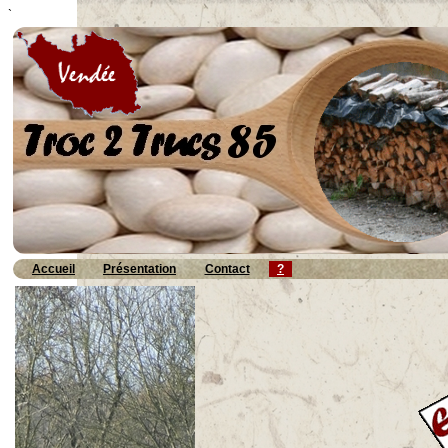
`
Accueil
Présentation
Contact
?