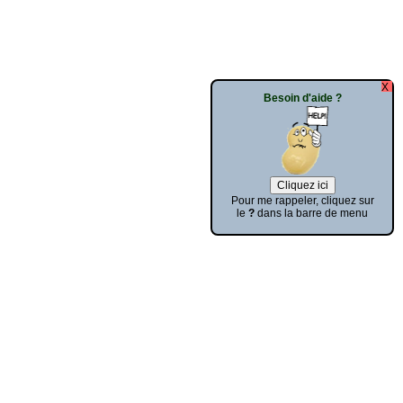
Besoin d'aide ?
Pour me rappeler, cliquez sur
le
?
dans la barre de menu