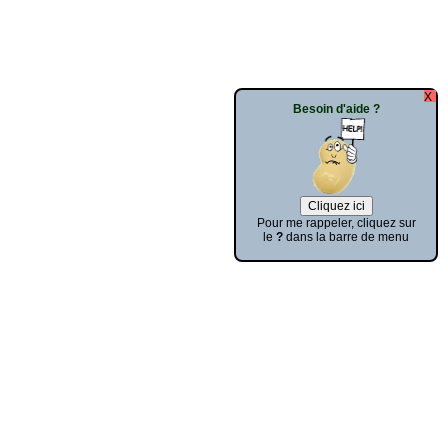
Besoin d'aide ?
Pour me rappeler, cliquez sur
le
?
dans la barre de menu